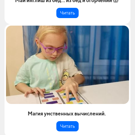
Май инглиш из бед… из бед и огорчений 😱
Читать
Магия умственных вычислений.
Читать