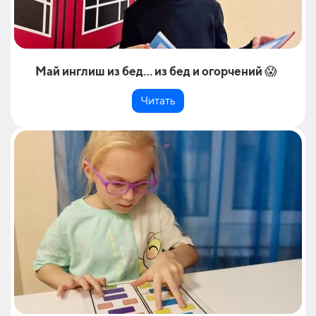
Май инглиш из бед… из бед и огорчений 😱
Читать