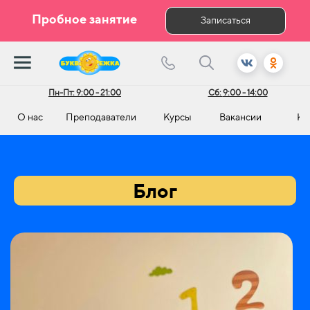
Пробное занятие
Записаться
Пн-Пт:
9:00 - 21:00
Сб:
9:00 - 14:00
О нас
Преподаватели
Курсы
Вакансии
Ко
Блог