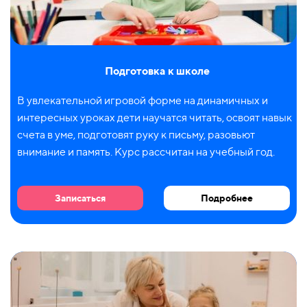
Подготовка к школе
В увлекательной игровой форме на динамичных и
интересных уроках дети научатся читать, освоят навык
счета в уме, подготовят руку к письму, разовьют
внимание и память. Курс рассчитан на учебный год.
Записаться
Подробнее