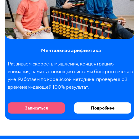
Ментальная арифметика
Развиваем скорость мышления, концентрацию
внимания, память с помощью системы быстрого счета в
уме. Работаем по корейской методике. проверенной
временем-дающей 100% результат.
Записаться
Подробнее