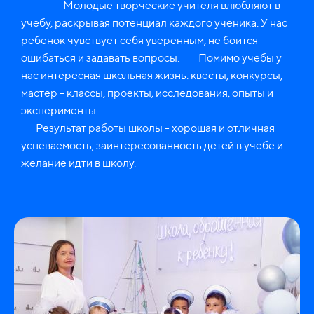
Молодые творческие учителя влюбляют в
учебу, раскрывая потенциал каждого ученика. У нас
ребенок чувствует себя уверенным, не боится
ошибаться и задавать вопросы. Помимо учебы у
нас интересная школьная жизнь: квесты, конкурсы,
мастер - классы, проекты, исследования, опыты и
эксперименты.
Результат работы школы - хорошая и отличная
успеваемость, заинтересованность детей в учебе и
желание идти в школу.