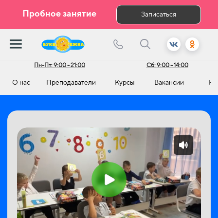
Пробное занятие
Записаться
Пн-Пт:
9:00 - 21:00
Сб:
9:00 - 14:00
О нас
Преподаватели
Курсы
Вакансии
Ко